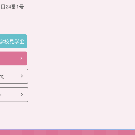
目24番1号
別学校見学会
て
ト